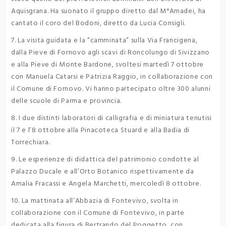
Aquisgrana. Ha suonato il gruppo diretto dal M°Amadei, ha
cantato il coro del Bodoni, diretto da Lucia Consigli.
7. La visita guidata e la “camminata” sulla Via Francigena,
dalla Pieve di Fornovo agli scavi di Roncolungo di Sivizzano
e alla Pieve di Monte Bardone, svoltesi martedì 7 ottobre
con Manuela Catarsi e Patrizia Raggio, in collaborazione con
il Comune di Fornovo. Vi hanno partecipato oltre 300 alunni
delle scuole di Parma e provincia.
8. I due distinti laboratori di calligrafia e di miniatura tenutisi
il 7 e l’8 ottobre alla Pinacoteca Stuard e alla Badia di
Torrechiara.
9. Le esperienze di didattica del patrimonio condotte al
Palazzo Ducale e all’Orto Botanico rispettivamente da
Amalia Fracassi e Angela Marchetti, mercoledì 8 ottobre.
10. La mattinata all’Abbazia di Fontevivo, svolta in
collaborazione con il Comune di Fontevivo, in parte
dedicata alla figura di Bertrando del Poggetto, con