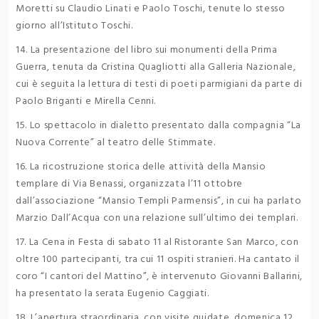
Moretti su Claudio Linati e Paolo Toschi, tenute lo stesso
giorno all’Istituto Toschi.
14. La presentazione del libro sui monumenti della Prima
Guerra, tenuta da Cristina Quagliotti alla Galleria Nazionale,
cui è seguita la lettura di testi di poeti parmigiani da parte di
Paolo Briganti e Mirella Cenni.
15. Lo spettacolo in dialetto presentato dalla compagnia “La
Nuova Corrente” al teatro delle Stimmate.
16. La ricostruzione storica delle attività della Mansio
templare di Via Benassi, organizzata l’11 ottobre
dall’associazione “Mansio Templi Parmensis”, in cui ha parlato
Marzio Dall’Acqua con una relazione sull’ultimo dei templari.
17. La Cena in Festa di sabato 11 al Ristorante San Marco, con
oltre 100 partecipanti, tra cui 11 ospiti stranieri. Ha cantato il
coro “I cantori del Mattino”, è intervenuto Giovanni Ballarini,
ha presentato la serata Eugenio Caggiati.
18. L’apertura straordinaria, con visite guidate, domenica 12