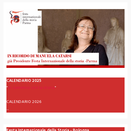
CALENDARIO 2025
"
In cammino con la storia
"
CALENDARIO 2026
...
Festa Internazionale della Storia - Bologna