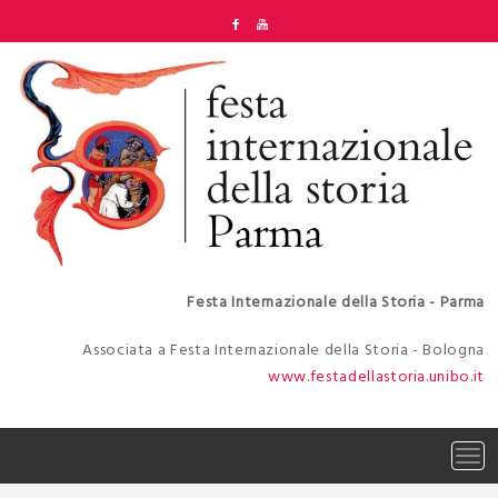
Skip
to
content
Festa Internazionale della Storia - Parma
Associata a Festa Internazionale della Storia - Bologna
www.festadellastoria.unibo.it
Tog
navi