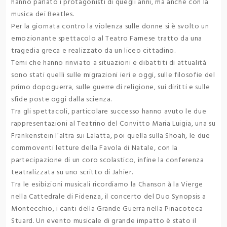
hanno parlato i protagonisti di quegli anni, ma anche con la
musica dei Beatles.
Per la giornata contro la violenza sulle donne si è svolto un
emozionante spettacolo al Teatro Farnese tratto da una
tragedia greca e realizzato da un liceo cittadino.
Temi che hanno rinviato a situazioni e dibattiti di attualità
sono stati quelli sulle migrazioni ieri e oggi, sulle filosofie del
primo dopoguerra, sulle guerre di religione, sui diritti e sulle
sfide poste oggi dalla scienza.
Tra gli spettacoli, particolare successo hanno avuto le due
rappresentazioni al Teatrino del Convitto Maria Luigia, una su
Frankenstein l’altra sui Lalatta, poi quella sulla Shoah, le due
commoventi letture della Favola di Natale, con la
partecipazione di un coro scolastico, infine la conferenza
teatralizzata su uno scritto di Jahier.
Tra le esibizioni musicali ricordiamo la Chanson à la Vierge
nella Cattedrale di Fidenza, il concerto del Duo Synopsis a
Montecchio, i canti della Grande Guerra nella Pinacoteca
Stuard. Un evento musicale di grande impatto è stato il