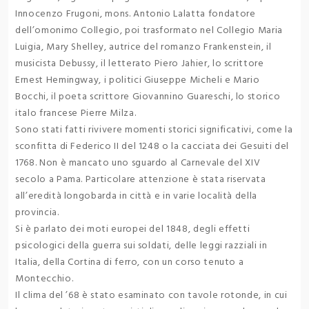
Innocenzo Frugoni, mons. Antonio Lalatta fondatore
dell’omonimo Collegio, poi trasformato nel Collegio Maria
Luigia, Mary Shelley, autrice del romanzo Frankenstein, il
musicista Debussy, il letterato Piero Jahier, lo scrittore
Ernest Hemingway, i politici Giuseppe Micheli e Mario
Bocchi, il poeta scrittore Giovannino Guareschi, lo storico
italo francese Pierre Milza.
Sono stati fatti rivivere momenti storici significativi, come la
sconfitta di Federico II del 1248 o la cacciata dei Gesuiti del
1768. Non è mancato uno sguardo al Carnevale del XIV
secolo a Pama. Particolare attenzione è stata riservata
all’eredità longobarda in città e in varie località della
provincia.
Si è parlato dei moti europei del 1848, degli effetti
psicologici della guerra sui soldati, delle leggi razziali in
Italia, della Cortina di ferro, con un corso tenuto a
Montecchio.
Il clima del ’68 è stato esaminato con tavole rotonde, in cui