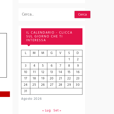
Cerca
Cerca
IL CALENDARIO - CLICCA
SUL GIORNO CHE TI
INTERESSA
L
M
M
G
V
S
D
1
2
3
4
5
6
7
8
9
10
11
12
13
14
15
16
17
18
19
20
21
22
23
24
25
26
27
28
29
30
31
Agosto 2026
« Lug
Set »