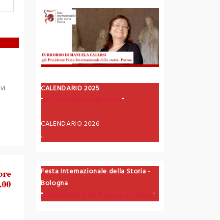
vi
CALENDARIO 2025
"
In cammino con la storia
"
CALENDARIO 2026
...
Festa Internazionale della Storia -
Bologna
"
Cambiamenti tra Passato e Futuro
"