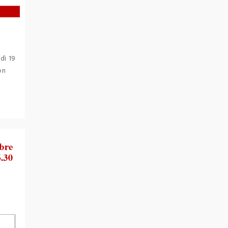
dì 19
on