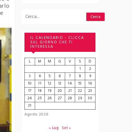
arlo
ne
Cerca
Cerca
IL CALENDARIO - CLICCA
SUL GIORNO CHE TI
INTERESSA
L
M
M
G
V
S
D
1
2
3
4
5
6
7
8
9
10
11
12
13
14
15
16
17
18
19
20
21
22
23
24
25
26
27
28
29
30
31
Agosto 2026
« Lug
Set »