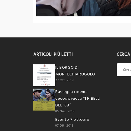
ARTICOLI PIÙ LETTI
CERCA
Ricerca
IL BORGO DI
per:
MONTECHIARUGOLO
27 Ott, 2018
Rassegna cinema
cecoslovacco “I RIBELLI
DEL ‘68”
05 Nov, 2018
Evento 7 ottobre
07 Ott, 2018