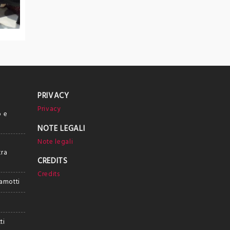
PRIVACY
Privacy
o e
NOTE LEGALI
Note legali
tra
CREDITS
Credits
ramotti
ti