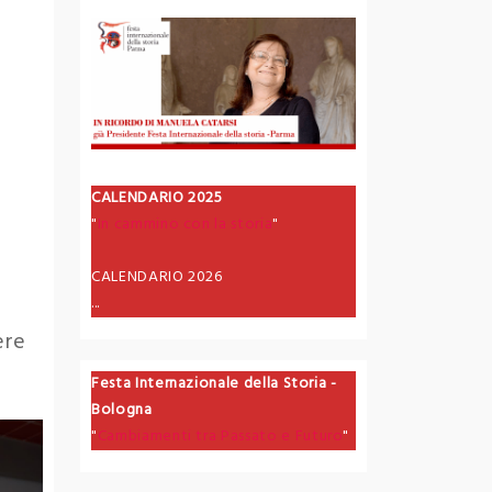
CALENDARIO 2025
"
In cammino con la storia
"
CALENDARIO 2026
...
ere
Festa Internazionale della Storia -
Bologna
"
Cambiamenti tra Passato e Futuro
"