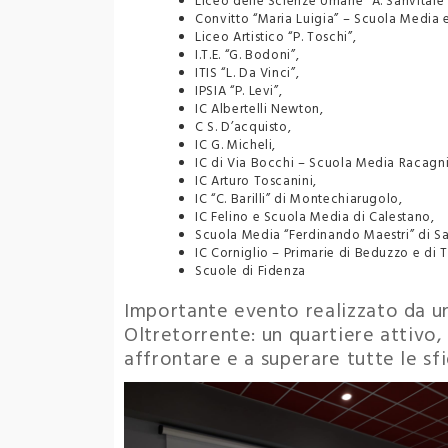
Liceo delle Scienze Umane “A. Sanvitale”
Convitto “Maria Luigia” – Scuola Media 
Liceo Artistico “P. Toschi”,
I.T.E. “G. Bodoni”,
ITIS “L. Da Vinci”,
IPSIA “P. Levi”,
IC Albertelli Newton,
C S. D’acquisto,
IC G. Micheli,
IC di Via Bocchi – Scuola Media Racagni
IC Arturo Toscanini,
IC “C. Barilli” di Montechiarugolo,
IC Felino e Scuola Media di Calestano,
Scuola Media “Ferdinando Maestri” di S
IC Corniglio – Primarie di Beduzzo e di 
Scuole di Fidenza
Importante evento realizzato da una
Oltretorrente: un quartiere attivo, 
affrontare e a superare tutte le sf