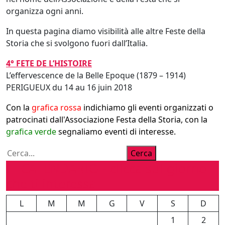
organizza ogni anni.
In questa pagina diamo visibilità alle altre Feste della
Storia che si svolgono fuori dall’Italia.
4° FETE DE L’HISTOIRE
L’effervescence de la Belle Epoque (1879 – 1914)
PERIGUEUX du 14 au 16 juin 2018
Con la
grafica rossa
indichiamo gli eventi organizzati o
patrocinati dall'Associazione Festa della Storia, con la
grafica verde
segnaliamo eventi di interesse.
Cerca
Cerca
IL CALENDARIO - clicca sul giorno
che ti interessa
L
M
M
G
V
S
D
1
2