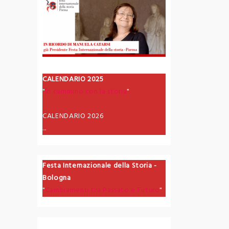
CALENDARIO 2025
"
In cammino con la storia
"
CALENDARIO 2026
...
Festa Internazionale della Storia -
Bologna
"
Cambiamenti tra Passato e Futuro
"