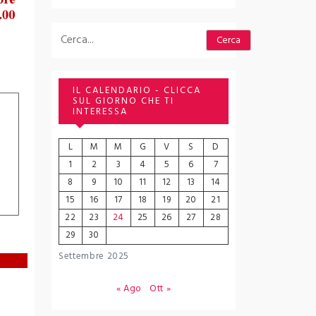
Cerca
Cerca
IL CALENDARIO - CLICCA
SUL GIORNO CHE TI
INTERESSA
L
M
M
G
V
S
D
1
2
3
4
5
6
7
8
9
10
11
12
13
14
15
16
17
18
19
20
21
22
23
24
25
26
27
28
29
30
Settembre 2025
« Ago
Ott »