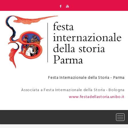
Skip
to
content
Festa Internazionale della Storia - Parma
Associata a Festa Internazionale della Storia - Bologna
www.festadellastoria.unibo.it
Tog
navi