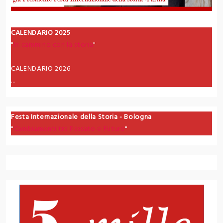
CALENDARIO 2025
"
In cammino con la storia
"
CALENDARIO 2026
...
Festa Internazionale della Storia - Bologna
"
Cambiamenti tra Passato e Futuro
"