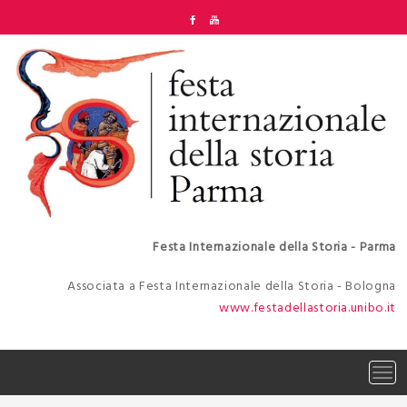
Skip
to
content
Festa Internazionale della Storia - Parma
Associata a Festa Internazionale della Storia - Bologna
www.festadellastoria.unibo.it
Tog
navi