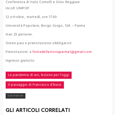
Conferenza di Italo Comelli e Gino Reggiani.
Incoll. UNIPOP
12 ottobre, martedì, ore 17.00
Università Popolare, Borgo Sorgo, 12A – Parma
max 25 persone.
Green pass e prenotazione obbligatori
Prenotazioni a
festadellastoriaparma1@gmail.com
Ingresso gratuito
Navigazione
Le pandemie di ieri, lezione per l’oggi
articoli
Il passaggio di Francesco d’Assisi
Salimbene
GLI ARTICOLI CORRELATI