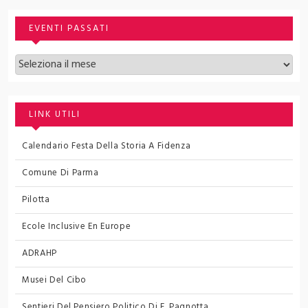
EVENTI PASSATI
Archivi
LINK UTILI
Calendario Festa Della Storia A Fidenza
Comune Di Parma
Pilotta
Ecole Inclusive En Europe
ADRAHP
Musei Del Cibo
Sentieri Del Pensiero Politico
Di F. Pagnotta