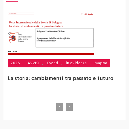
2026
,
AVVISI
,
Eventi
,
in evidenza
,
Mappa
i
La storia: cambiamenti tra passato e futuro
V