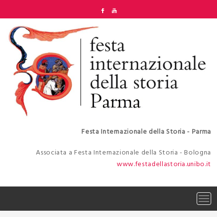
Skip
to
content
Festa Internazionale della Storia - Parma
Associata a Festa Internazionale della Storia - Bologna
www.festadellastoria.unibo.it
Tog
navi