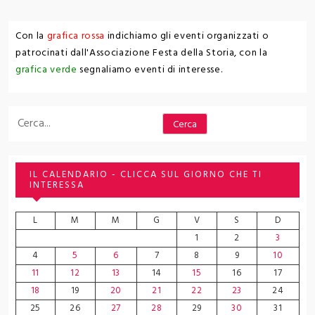
Con la
grafica rossa
indichiamo gli eventi organizzati o
patrocinati dall'Associazione Festa della Storia, con la
grafica verde
segnaliamo eventi di interesse.
Cerca
Cerca
IL CALENDARIO - CLICCA SUL GIORNO CHE TI
INTERESSA
L
M
M
G
V
S
D
1
2
3
4
5
6
7
8
9
10
11
12
13
14
15
16
17
18
19
20
21
22
23
24
25
26
27
28
29
30
31