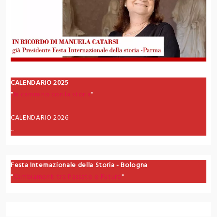
CALENDARIO 2025
"
In cammino con la storia
"
CALENDARIO 2026
...
Festa Internazionale della Storia - Bologna
"
Cambiamenti tra Passato e Futuro
"