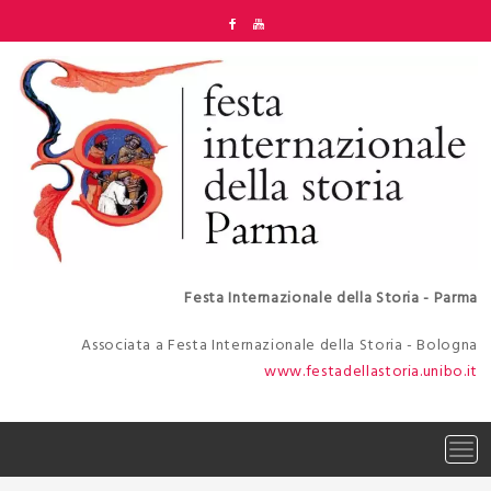
Skip
to
content
Festa Internazionale della Storia - Parma
Associata a Festa Internazionale della Storia - Bologna
www.festadellastoria.unibo.it
Tog
navi