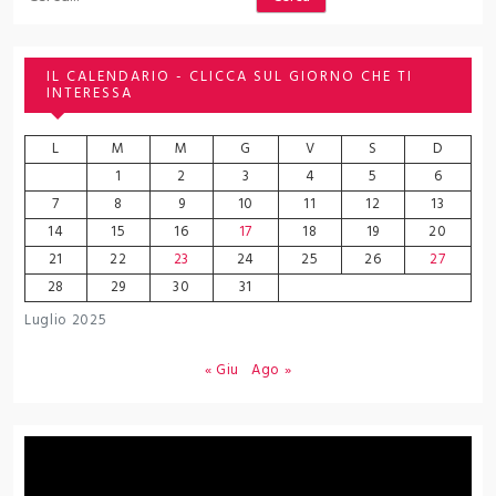
IL CALENDARIO - CLICCA SUL GIORNO CHE TI
INTERESSA
L
M
M
G
V
S
D
1
2
3
4
5
6
7
8
9
10
11
12
13
14
15
16
17
18
19
20
21
22
23
24
25
26
27
28
29
30
31
Luglio 2025
« Giu
Ago »