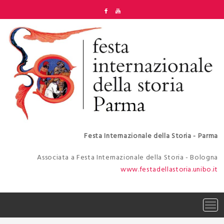
Skip
to
content
Festa Internazionale della Storia - Parma
Associata a Festa Internazionale della Storia - Bologna
www.festadellastoria.unibo.it
Tog
navi