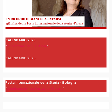
CALENDARIO 2025
"
In cammino con la storia
"
CALENDARIO 2026
...
Festa Internazionale della Storia - Bologna
"
Cambiamenti tra Passato e Futuro
"