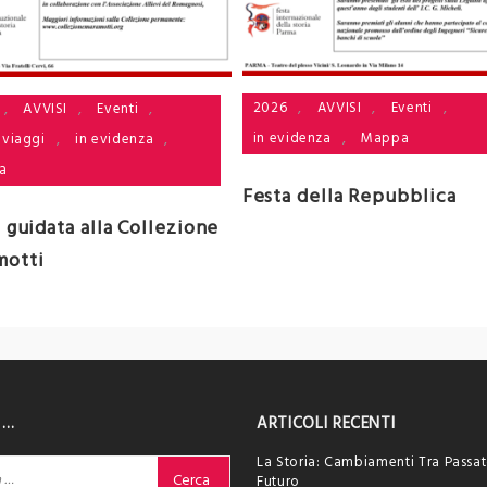
2026
,
AVVISI
,
Eventi
,
,
AVVISI
,
Eventi
,
in evidenza
,
Mappa
 viaggi
,
in evidenza
,
a
Festa della Repubblica
a guidata alla Collezione
motti
 …
ARTICOLI RECENTI
La Storia: Cambiamenti Tra Passat
Futuro