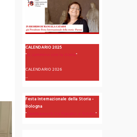
CALENDARIO 2025
"
In cammino con la storia
"
CALENDARIO 2026
...
Festa Internazionale della Storia -
Bologna
"
Cambiamenti tra Passato e Futuro
"