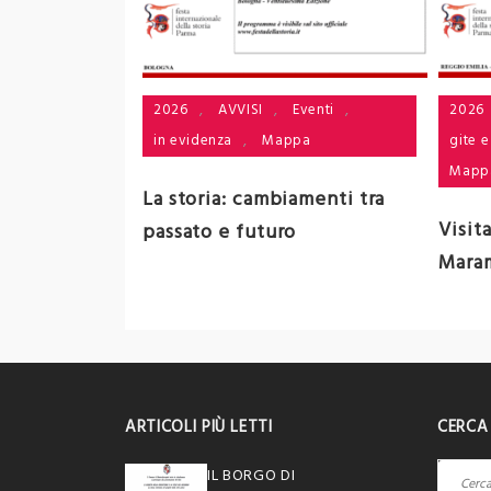
Eventi
,
2026
,
AVVISI
,
Eventi
,
2026
pa
in evidenza
,
Mappa
gite e
Mapp
ubblica
La storia: cambiamenti tra
Visit
passato e futuro
Mara
ARTICOLI PIÙ LETTI
CERCA
Ricerca
IL BORGO DI
per: