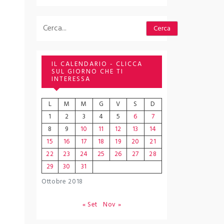
Cerca
Cerca
IL CALENDARIO - CLICCA
SUL GIORNO CHE TI
INTERESSA
L
M
M
G
V
S
D
1
2
3
4
5
6
7
8
9
10
11
12
13
14
15
16
17
18
19
20
21
22
23
24
25
26
27
28
29
30
31
Ottobre 2018
« Set
Nov »