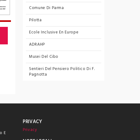
Comune Di Parma
Pilotta
2026
,
AVVISI
,
Eventi
,
2026
,
AVVISI
,
Ecole Inclusive En Europe
in evidenza
,
Mappa
gite e viaggi
,
in
ADRAHP
Mappa
La storia: cambiamenti tra
Musei Del Cibo
Visita guidata 
passato e futuro
Sentieri Del Pensiero Politico
Di F.
Maramotti
Pagnotta
PRIVACY
Privacy
o E