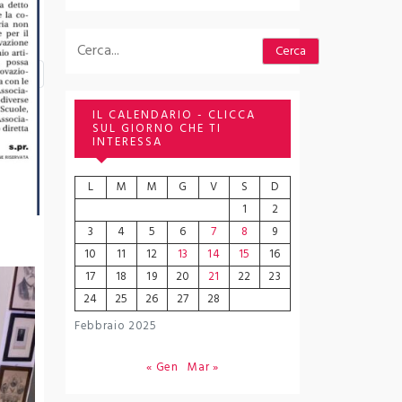
Cerca
Cerca
IL CALENDARIO - CLICCA
SUL GIORNO CHE TI
INTERESSA
L
M
M
G
V
S
D
1
2
3
4
5
6
7
8
9
10
11
12
13
14
15
16
17
18
19
20
21
22
23
24
25
26
27
28
Febbraio 2025
« Gen
Mar »