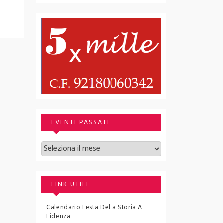
arene romane
EVENTI PASSATI
Archivi
LINK UTILI
Calendario Festa Della Storia A
Fidenza