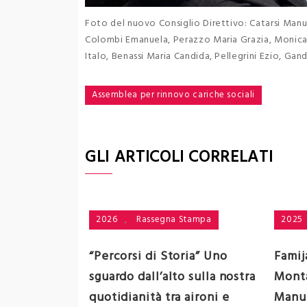
Foto del nuovo Consiglio Direttivo: Catarsi Manue
Colombi Emanuela, Perazzo Maria Grazia, Monica A
Italo, Benassi Maria Candida, Pellegrini Ezio, Gand
Navigazione
Assemblea per rinnovo cariche sociali
articoli
GLI ARTICOLI CORRELATI
Stampa
2026
,
Rassegna Stampa
2025
ia: evento in
“Percorsi di Storia” Uno
Famij
tarsi
sguardo dall’alto sulla nostra
Monta
quotidianità tra aironi e
Manue