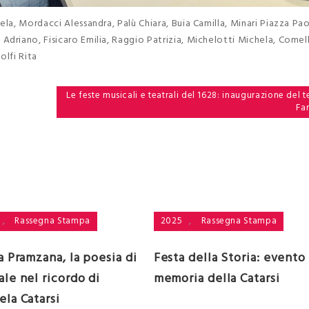
la, Mordacci Alessandra, Palù Chiara, Buia Camilla, Minari Piazza Pao
driano, Fisicaro Emilia, Raggio Patrizia, Michelotti Michela, Comell
olfi Rita
Le feste musicali e teatrali del 1628: inaugurazione del t
Fa
,
Rassegna Stampa
2025
,
Rassegna Stampa
a Pramzana, la poesia di
Festa della Storia: evento
le nel ricordo di
memoria della Catarsi
la Catarsi