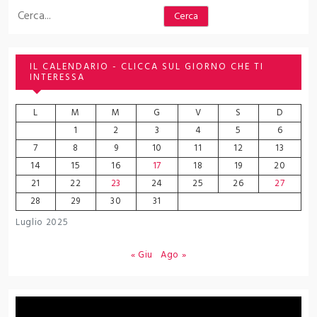
Cerca
Cerca
IL CALENDARIO - CLICCA SUL GIORNO CHE TI
INTERESSA
L
M
M
G
V
S
D
1
2
3
4
5
6
7
8
9
10
11
12
13
14
15
16
17
18
19
20
21
22
23
24
25
26
27
28
29
30
31
Luglio 2025
« Giu
Ago »