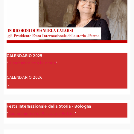
CALENDARIO 2025
"
In cammino con la storia
"
CALENDARIO 2026
...
Festa Internazionale della Storia - Bologna
"
Cambiamenti tra Passato e Futuro
"