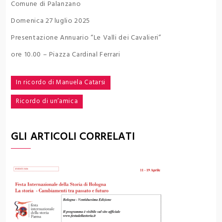
Comune di Palanzano
Domenica 27 luglio 2025
Presentazione Annuario “Le Valli dei Cavalieri”
ore 10.00 – Piazza Cardinal Ferrari
Navigazione
In ricordo di Manuela Catarsi
articoli
Ricordo di un’amica
GLI ARTICOLI CORRELATI