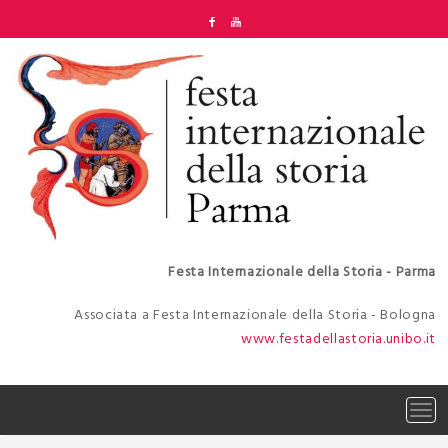
Skip
to
content
Festa Internazionale della Storia - Parma
Associata a Festa Internazionale della Storia - Bologna
www.festadellastoria.unibo.it
Tog
navi