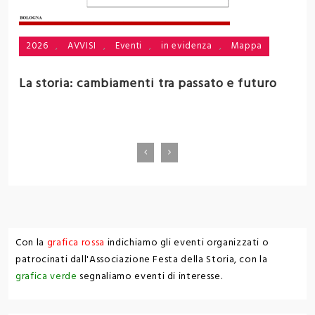
2026
,
AVVISI
,
Eventi
,
in evidenza
,
Mappa
i
La storia: cambiamenti tra passato e futuro
V
Con la
grafica rossa
indichiamo gli eventi organizzati o
patrocinati dall'Associazione Festa della Storia, con la
grafica verde
segnaliamo eventi di interesse.