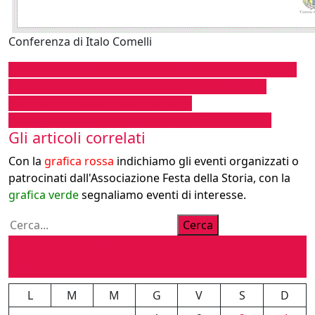
Conferenza di Italo Comelli
Navigazione
LA MEMORIA RITROVATA: LA LAPIDE DEDICATA AGLI EX
ALLIEVI DEL REGIO ISTITUTO TECNICO DI PARMA
articoli
CADUTI NELLA GUERRA 1915-1918.
Rassegna cinema cecoslovacco “I RIBELLI DEL ‘68”
Gli articoli correlati
Con la
grafica rossa
indichiamo gli eventi organizzati o
patrocinati dall'Associazione Festa della Storia, con la
grafica verde
segnaliamo eventi di interesse.
Cerca
Cerca
IL CALENDARIO - clicca sul giorno
che ti interessa
L
M
M
G
V
S
D