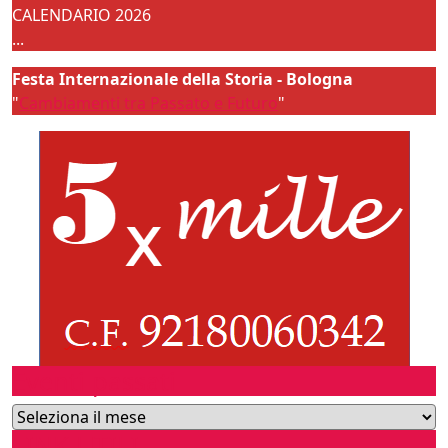
CALENDARIO 2026
...
Festa Internazionale della Storia - Bologna
"
Cambiamenti tra Passato e Futuro
"
Eventi passati
Archivi
LINK UTILI