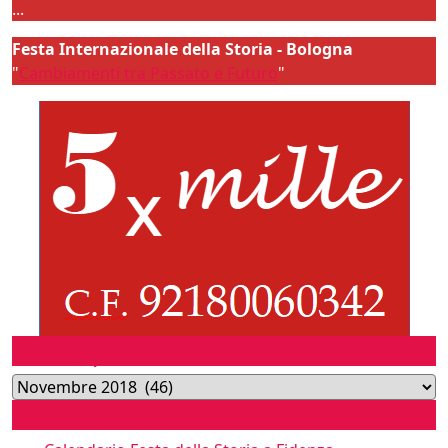
...
Festa Internazionale della Storia - Bologna
"
Cambiamenti tra Passato e Futuro
"
Eventi passati
Archivi
LINK UTILI