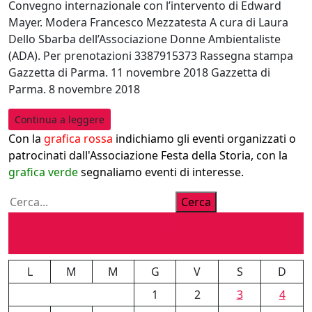
Convegno internazionale con l’intervento di Edward
Mayer. Modera Francesco Mezzatesta A cura di Laura
Dello Sbarba dell’Associazione Donne Ambientaliste
(ADA). Per prenotazioni 3387915373 Rassegna stampa
Gazzetta di Parma. 11 novembre 2018 Gazzetta di
Parma. 8 novembre 2018
Continua a leggere
Con la
grafica rossa
indichiamo gli eventi organizzati o
patrocinati dall'Associazione Festa della Storia, con la
grafica verde
segnaliamo eventi di interesse.
Cerca
Cerca
IL CALENDARIO - clicca sul giorno
che ti interessa
L
M
M
G
V
S
D
1
2
3
4