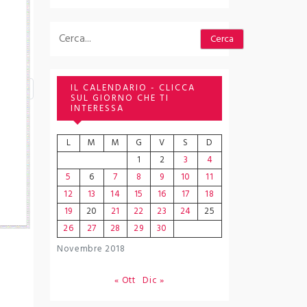
Cerca
Cerca
IL CALENDARIO - CLICCA
SUL GIORNO CHE TI
INTERESSA
L
M
M
G
V
S
D
1
2
3
4
5
6
7
8
9
10
11
12
13
14
15
16
17
18
19
20
21
22
23
24
25
26
27
28
29
30
Novembre 2018
« Ott
Dic »