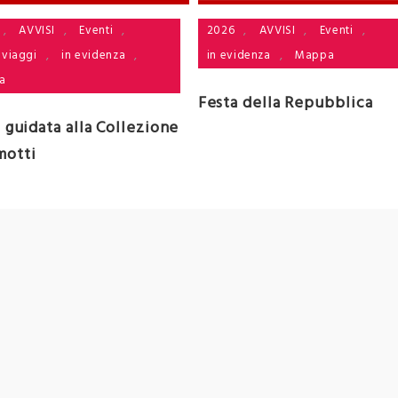
2026
,
AVVISI
,
Eventi
,
,
AVVISI
,
Eventi
,
in evidenza
,
Mappa
 viaggi
,
in evidenza
,
a
Festa della Repubblica
a guidata alla Collezione
motti