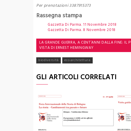
Per prenotazioni 3387915373
Rassegna stampa
Gazzetta Di Parma. 11 Novembre 2018
Gazzetta Di Parma. 8 Novembre 2018
Navigazione
LA GRANDE GUERRA, A CENT’ANNI DALLA FINE: IL 
VISTA DI ERNEST HEMINGWAY
articoli
biodiversità
ecoarchitettura
GLI ARTICOLI CORRELATI