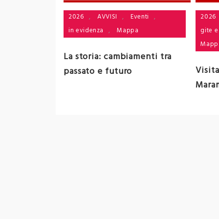
Eventi
,
2026
,
AVVISI
,
Eventi
,
2026
pa
in evidenza
,
Mappa
gite e
Mapp
ubblica
La storia: cambiamenti tra
Visit
passato e futuro
Mara