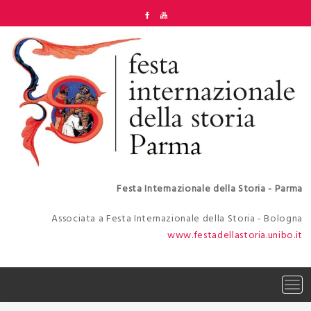
Skip
to
content
Festa Internazionale della Storia - Parma
Associata a Festa Internazionale della Storia - Bologna
www.festadellastoria.unibo.it
Tog
navi