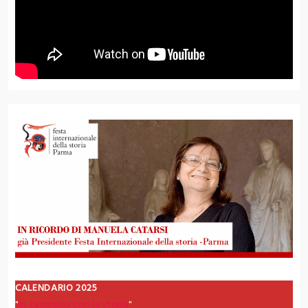
CALENDARIO 2025
"
In cammino con la storia
"