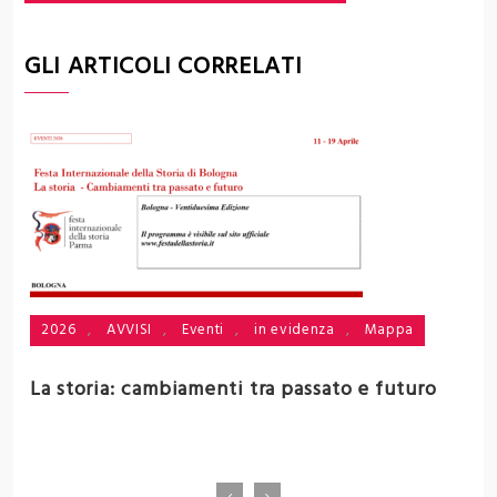
GLI ARTICOLI CORRELATI
2026
,
AVVISI
,
Eventi
,
in evidenza
,
Mappa
i
La storia: cambiamenti tra passato e futuro
V