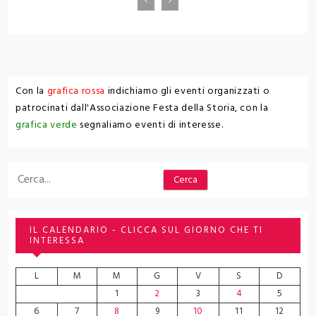
Con la
grafica rossa
indichiamo gli eventi organizzati o
patrocinati dall'Associazione Festa della Storia, con la
grafica verde
segnaliamo eventi di interesse.
Cerca
Cerca
IL CALENDARIO - CLICCA SUL GIORNO CHE TI
INTERESSA
L
M
M
G
V
S
D
1
2
3
4
5
6
7
8
9
10
11
12