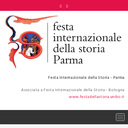
Skip
to
content
Festa Internazionale della Storia - Parma
Associata a Festa Internazionale della Storia - Bologna
www.festadellastoria.unibo.it
Tog
navi