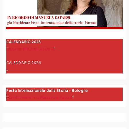
CALENDARIO 2025
"
In cammino con la storia
"
CALENDARIO 2026
...
Festa Internazionale della Storia - Bologna
"
Cambiamenti tra Passato e Futuro
"