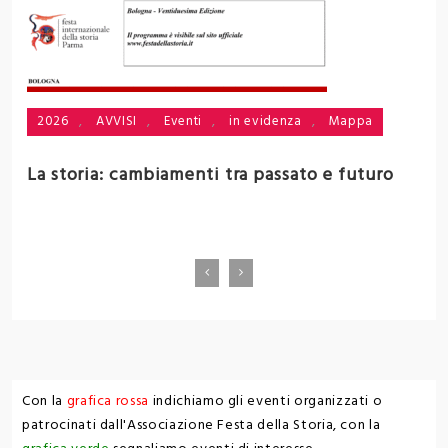
2026
,
AVVISI
,
Eventi
,
in evidenza
,
Mappa
i
La storia: cambiamenti tra passato e futuro
V
Con la
grafica rossa
indichiamo gli eventi organizzati o
patrocinati dall'Associazione Festa della Storia, con la