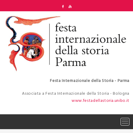
Skip
to
content
Festa Internazionale della Storia - Parma
Associata a Festa Internazionale della Storia - Bologna
www.festadellastoria.unibo.it
Tog
navi